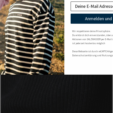
Anmelden und 
Wir respektieren deine Privatsphäre.
Du erklärst dich einverstanden, über 
Aktionen von SALZWASSER per E-Mail 
ist jederzeit kostenlos möglich
Diese Webseite ist durch reCAPTCHA ge
Datenschutzerklärung und Nutzungs