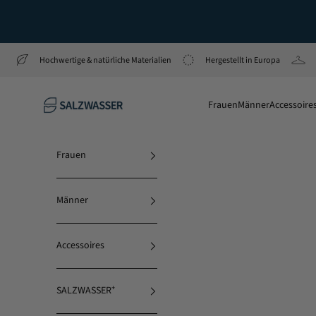
Zum Inhalt springen
Hochwertige & natürliche Materialien
Hergestellt in Europa
SALZWASSER
Frauen
Männer
Accessoire
Frauen
Männer
Accessoires
SALZWASSER⁺