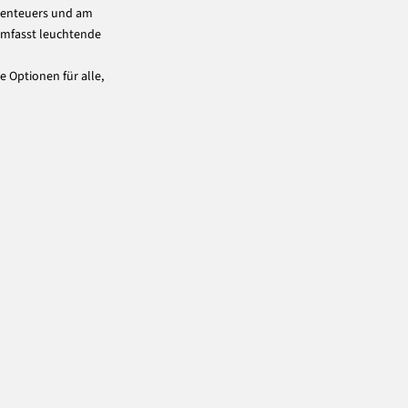
Abenteuers und am
 umfasst leuchtende
e Optionen für alle,
100% Merinowolle (RWS)