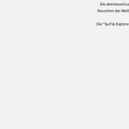
Die abenteuerlus
Rauschen der Welle
Die "Surf & Explore
100% Merinowolle (GOTS)