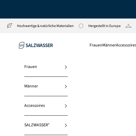
Zum Inhalt springen
Hochwertige & natürliche Materialien
Hergestellt in Europa
SALZWASSER
Frauen
Männer
Accessoire
Frauen
Männer
Accessoires
SALZWASSER⁺